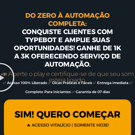
DO ZERO À AUTOMAÇÃO
COMPLETA:
CONQUISTE CLIENTES COM
TYPEBOT E AMPLIE SUAS
OPORTUNIDADES! GANHE DE 1K
A 3K OFERECENDO SERVIÇO DE
AUTOMAÇÃO.
📣 Aperte o play e certifique-se de que seu som
esteja ligado.
✅ Acesso 100% Liberado ✅ Dicas Práticas e Fáceis ✅ Entrega Imediata ✅
Completo Para Iniciantes ✅ Garantia de 07 dias
SIM! QUERO COMEÇAR
🔥
ACESSO VITALÍCIO | SOMENTE HOJE!